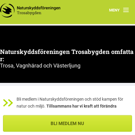
MENY
Hem
Aktiviteter
Naturskyddsföreningen Trosabygden omfatta
Program 2025
r:
Trosa, Vagnhärad och Västerljung
Politisk påverkan
Kontakta oss
Bli medlem i Naturskyddsföreningen och stöd kampen för
natur och miljö.
Tillsammans har vi kraft att förändra
BLI MEDLEM NU